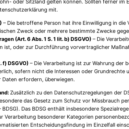
- oder Sitzland gelten können. Sollten ferner im Ei
atenschutzerklärung mit.
)
– Die betroffene Person hat ihre Einwilligung in die
fischen Zweck oder mehrere bestimmte Zwecke gege
gen (Art. 6 Abs. 1 S. 1 lit. b) DSGVO)
– Die Verarbeitu
n ist, oder zur Durchführung vorvertraglicher Maßna
it. f) DSGVO)
– Die Verarbeitung ist zur Wahrung der b
erlich, sofern nicht die Interessen oder Grundrechte
 Daten erfordern, überwiegen.
and:
Zusätzlich zu den Datenschutzregelungen der D
sbesondere das Gesetz zum Schutz vor Missbrauch pe
 BDSG). Das BDSG enthält insbesondere Spezialrege
r Verarbeitung besonderer Kategorien personenbezo
tisierten Entscheidungsfindung im Einzelfall einsch