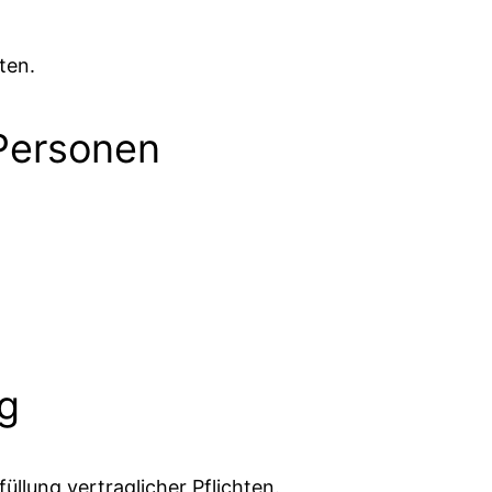
ten.
 Personen
g
üllung vertraglicher Pflichten.