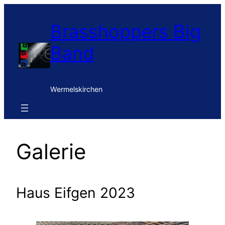
Zum
Inhalt
Brasshoppers Big
springen
Band
Wermelskirchen
Galerie
Haus Eifgen 2023