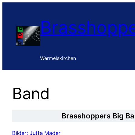
Zum
Inhalt
Brasshoppe
springen
Wermelskirchen
Band
Brasshoppers Big B
Bilder: Jutta Mader