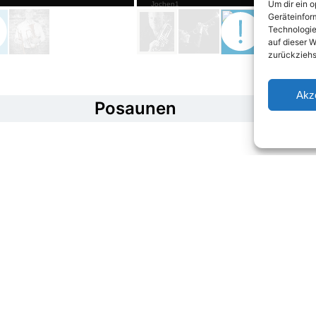
Um dir ein 
Geräteinfor
Technologie
auf dieser W
zurückziehs
Akz
Posaunen
Ulrich Vienken