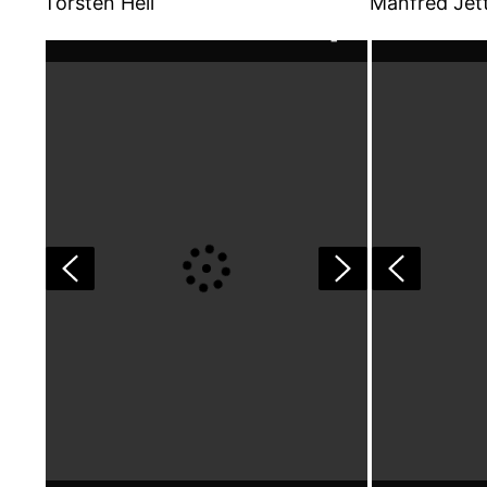
Torsten Heil
Manfred Jet
Torsten2
Manfred2