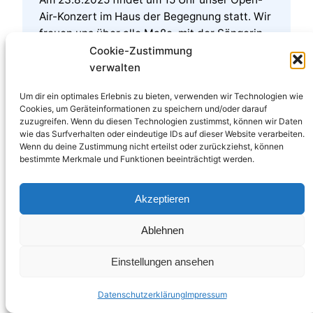
Air-Konzert im Haus der Begegnung statt. Wir
freuen uns über alle Maße, mit der Sängerin
und Pianistin Lena Kochendörfer musizieren
Cookie-Zustimmung
zu dürfen. Der Eintritt ist frei.
verwalten
Zeit: 23.08.2025, 16 Uhr
Um dir ein optimales Erlebnis zu bieten, verwenden wir Technologien wie
Ort: Haus Eifgen
Cookies, um Geräteinformationen zu speichern und/oder darauf
zuzugreifen. Wenn du diesen Technologien zustimmst, können wir Daten
wie das Surfverhalten oder eindeutige IDs auf dieser Website verarbeiten.
Wenn du deine Zustimmung nicht erteilst oder zurückziehst, können
bestimmte Merkmale und Funktionen beeinträchtigt werden.
Brasshoppers Big Band
Impressum
Akzeptieren
Datenschutzerklärung
WordPress
Ablehnen
Einstellungen ansehen
Datenschutzerklärung
Impressum