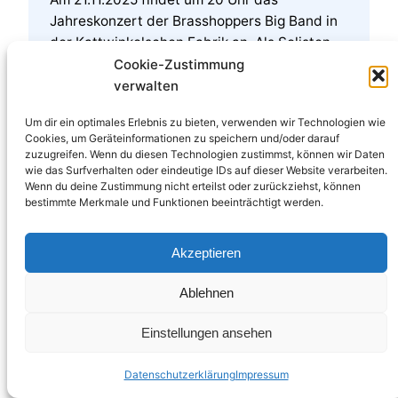
Jahreskonzert der Brasshoppers Big Band in
der Kattwinkelschen Fabrik an. Als Solisten
konnten die Brasshoppers Rüdiger Baldauf,
Cookie-Zustimmung
einen der besten Trompeter Deutschlands
verwalten
gewinnen.
Tickets
Um dir ein optimales Erlebnis zu bieten, verwenden wir Technologien wie
Cookies, um Geräteinformationen zu speichern und/oder darauf
zuzugreifen. Wenn du diesen Technologien zustimmst, können wir Daten
wie das Surfverhalten oder eindeutige IDs auf dieser Website verarbeiten.
Wenn du deine Zustimmung nicht erteilst oder zurückziehst, können
bestimmte Merkmale und Funktionen beeinträchtigt werden.
Brasshoppers Big Band
Impressum
Akzeptieren
Datenschutzerklärung
WordPress
Ablehnen
Einstellungen ansehen
Datenschutzerklärung
Impressum